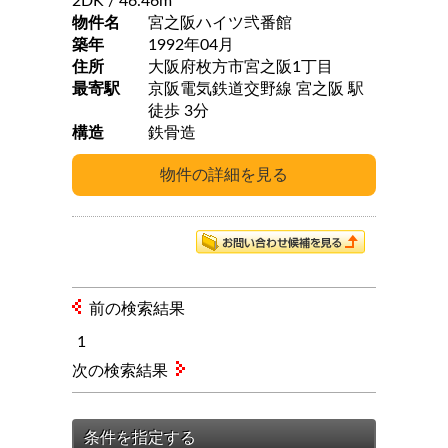
2DK
/ 46.46m
物件名
宮之阪ハイツ弐番館
築年
1992年04月
住所
大阪府枚方市宮之阪1丁目
最寄駅
京阪電気鉄道交野線 宮之阪 駅
徒歩 3分
構造
鉄骨造
前の検索結果
1
次の検索結果