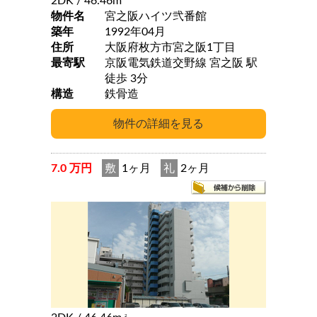
2DK
/ 46.46m
物件名
宮之阪ハイツ弐番館
築年
1992年04月
住所
大阪府枚方市宮之阪1丁目
最寄駅
京阪電気鉄道交野線 宮之阪 駅
徒歩 3分
構造
鉄骨造
7.0 万円
敷
1ヶ月
礼
2ヶ月
2