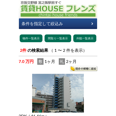
2件
の検索結果
（ 1 〜 2 件を表示）
7.0 万円
敷
1ヶ月
礼
2ヶ月
2