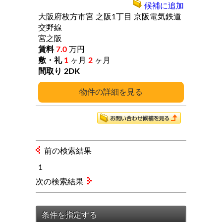
候補に追加
大阪府枚方市宮
之阪1丁目
京阪電気鉄道
交野線
宮之阪
7.0
万円
1
ヶ月
2
ヶ月
2DK
詳細
前の検索結果
1
次の検索結果