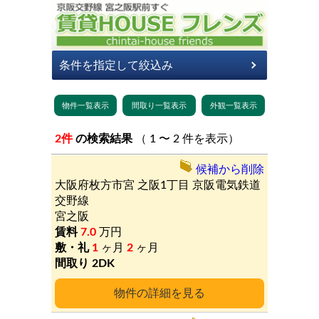
2件
の検索結果
（ 1 〜 2 件を表示）
候補から削除
大阪府枚方市宮
之阪1丁目
京阪電気鉄道
交野線
宮之阪
7.0
万円
1
ヶ月
2
ヶ月
2DK
詳細