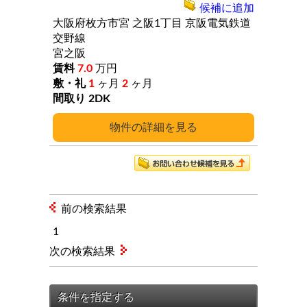
候補に追加
大阪府枚方市宮
之阪1丁目
京阪電気鉄道
交野線
宮之阪
7.0
万円
1
ヶ月
2
ヶ月
2DK
詳細
前の検索結果
1
次の検索結果