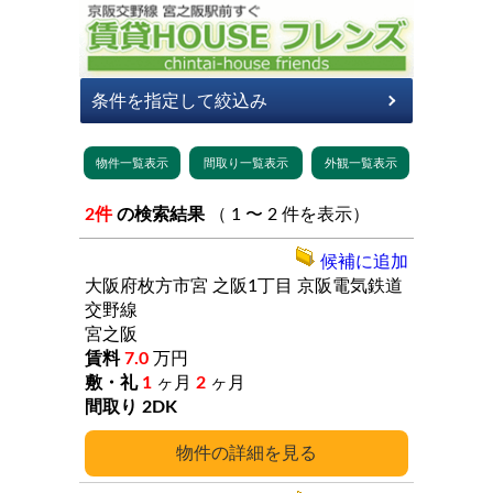
2件
の検索結果
（ 1 〜 2 件を表示）
候補に追加
大阪府枚方市宮
之阪1丁目
京阪電気鉄道
交野線
宮之阪
7.0
万円
1
ヶ月
2
ヶ月
2DK
詳細