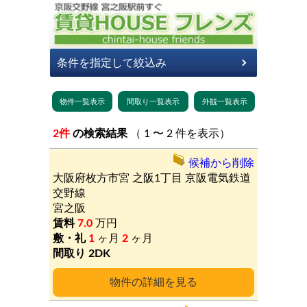
2件
の検索結果
（ 1 〜 2 件を表示）
候補から削除
大阪府枚方市宮
之阪1丁目
京阪電気鉄道
交野線
宮之阪
7.0
万円
1
ヶ月
2
ヶ月
2DK
詳細