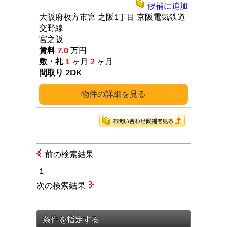
候補に追加
大阪府枚方市宮
之阪1丁目
京阪電気鉄道
交野線
宮之阪
7.0
万円
1
ヶ月
2
ヶ月
2DK
詳細
前の検索結果
1
次の検索結果