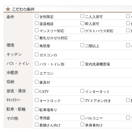
条件
女性限定
二人入居可
楽器相談
即入居可
マンスリー対応
ゲストハウス対応
敷礼ゼロゼロ対応
環境
角部屋
二階以上
キッチン
ガスコンロ
バス・トイレ
バス・トイレ別
室内洗濯機置場
冷暖房
エアコン
収納
家具付
放送・通信
CATV
インターネット
ｾｷｭﾘﾃｨｰ
オートロック
TVドアホン付き
駐車・駐輪
駐車場有り
その他
専用庭
バルコニー
新婚さん向け
単身者向け