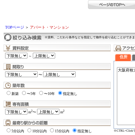
TOPページ
＞
アパート・マンション
※賃料、こだわり条件などを指定して物件を絞り込むことができま
～
住所
〜
新築
〜5年
〜10年
指定無し
2
2
m
〜
m
※CTRL+Cli
5分以内
10分以内
15分以内
指定無し