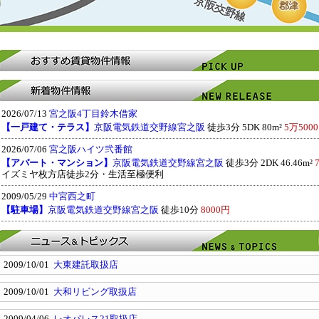
2026/07/13
宮之阪4丁目鈴木借家
【一戸建て・テラス】
京阪電気鉄道交野線宮之阪
徒歩3分 5DK 80m²
5万500
2026/07/06
宮之阪ハイツ弐番館
【アパート・マンション】
京阪電気鉄道交野線宮之阪
徒歩3分 2DK 46.46m²
イズミヤ枚方店徒歩2分・生活至極便利
2009/05/29
中宮西之町
【駐車場】
京阪電気鉄道交野線宮之阪
徒歩10分
8000円
2009/10/01
大東建託取扱店
2009/10/01
大和リビング取扱店