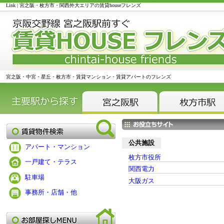
Link | 宮之阪・枚方市・関西外大エリアの賃貸houseフレンズ
宮之阪・中宮・星丘・枚方市・賃貸マンション・賃貸アパートのフレンズ
公共施設
アパート・マンション
枚方市役所
一戸建て・テラス
関西電力
駐車場
大阪ガス
事務所・店舗・他