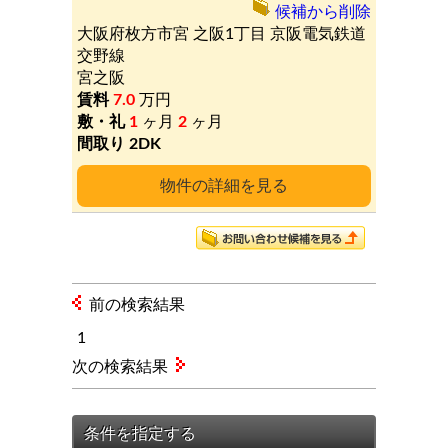
候補から削除
大阪府枚方市宮
之阪1丁目
京阪電気鉄道
交野線
宮之阪
7.0
万円
1
ヶ月
2
ヶ月
2DK
詳細
前の検索結果
1
次の検索結果