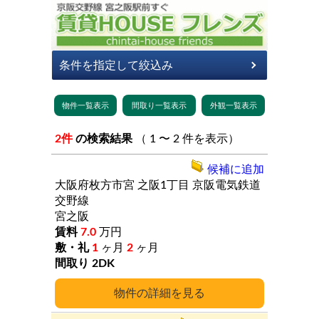
2件
の検索結果
（ 1 〜 2 件を表示）
候補に追加
大阪府枚方市宮
之阪1丁目
京阪電気鉄道
交野線
宮之阪
7.0
万円
1
ヶ月
2
ヶ月
2DK
詳細