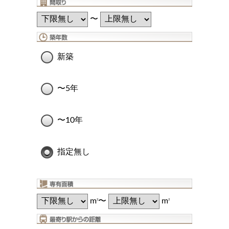
〜
新築
〜5年
〜10年
指定無し
m
〜
m
2
2