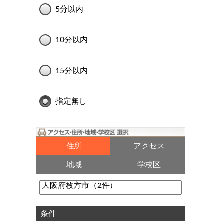
5分以内
10分以内
15分以内
指定無し
住所
アクセス
地域
学校区
条件