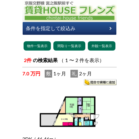
2件
の検索結果
（ 1 〜 2 件を表示）
7.0 万円
敷
1ヶ月
礼
2ヶ月
2