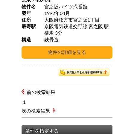
2DK
/ 46.46m
物件名
宮之阪ハイツ弐番館
築年
1992年04月
住所
大阪府枚方市宮之阪1丁目
最寄駅
京阪電気鉄道交野線 宮之阪 駅
徒歩 3分
構造
鉄骨造
前の検索結果
1
次の検索結果