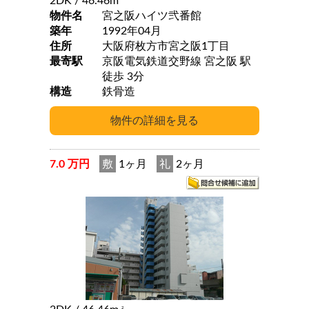
2DK
/ 46.46m
物件名
宮之阪ハイツ弐番館
築年
1992年04月
住所
大阪府枚方市宮之阪1丁目
最寄駅
京阪電気鉄道交野線 宮之阪 駅
徒歩 3分
構造
鉄骨造
7.0 万円
敷
1ヶ月
礼
2ヶ月
2