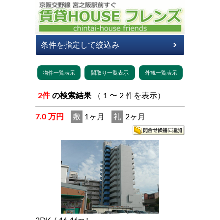
2件
の検索結果
（ 1 〜 2 件を表示）
7.0 万円
敷
1ヶ月
礼
2ヶ月
2