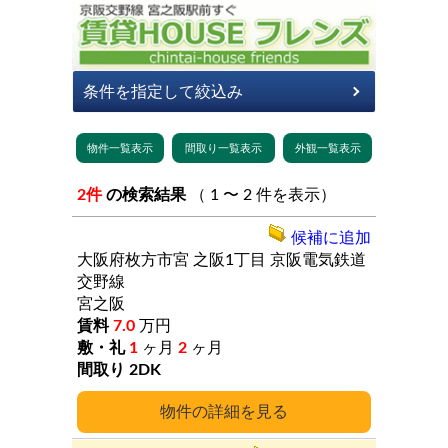
2件
の検索結果
（ 1 〜 2 件を表示）
候補に追加
大阪府枚方市宮
之阪1丁目
京阪電気鉄道
交野線
宮之阪
7.0
万円
1
ヶ月
2
ヶ月
2DK
詳細