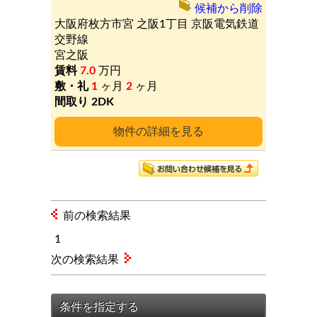
候補から削除
大阪府枚方市宮
之阪1丁目
京阪電気鉄道
交野線
宮之阪
7.0
万円
1
ヶ月
2
ヶ月
2DK
詳細
前の検索結果
1
次の検索結果