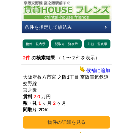
2件
の検索結果
（ 1 〜 2 件を表示）
候補に追加
大阪府枚方市宮
之阪1丁目
京阪電気鉄道
交野線
宮之阪
7.0
万円
1
ヶ月
2
ヶ月
2DK
詳細