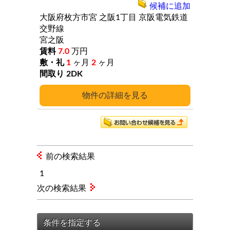
候補に追加
大阪府枚方市宮
之阪1丁目
京阪電気鉄道
交野線
宮之阪
7.0
万円
1
ヶ月
2
ヶ月
2DK
詳細
前の検索結果
1
次の検索結果